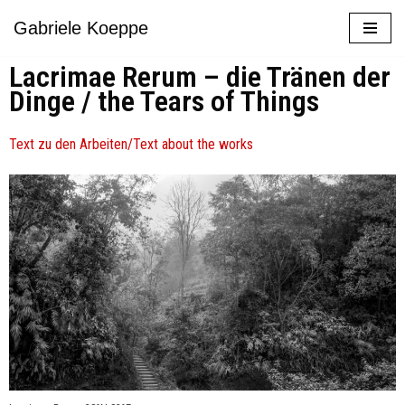
Gabriele Koeppe
Zum
Lacrimae Rerum – die Tränen der
Inhalt
Dinge / the Tears of Things
springen
Text zu den Arbeiten/Text about the works