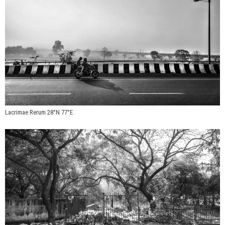
Lacrimae Rerum 28°N 77°E