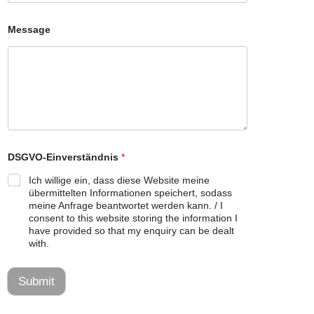
g
e
D
Message
S
G
V
O
-
E
i
n
v
e
DSGVO-Einverständnis
*
r
s
Ich willige ein, dass diese Website meine
t
übermittelten Informationen speichert, sodass
ä
meine Anfrage beantwortet werden kann. / I
n
consent to this website storing the information I
d
have provided so that my enquiry can be dealt
n
i
with.
s
*
Submit