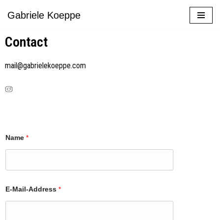
Gabriele Koeppe
Zum
Contact
Inhalt
springen
mail@gabrielekoeppe.com
Name
*
M
E-Mail-Address
*
e
s
s
a